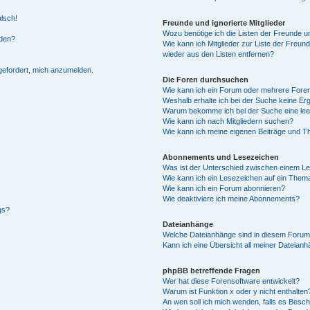
alsch!
Freunde und ignorierte Mitglieder
Wozu benötige ich die Listen der Freunde un
rden?
Wie kann ich Mitglieder zur Liste der Freund
wieder aus den Listen entfernen?
fgefordert, mich anzumelden.
Die Foren durchsuchen
Wie kann ich ein Forum oder mehrere For
Weshalb erhalte ich bei der Suche keine Er
Warum bekomme ich bei der Suche eine lee
Wie kann ich nach Mitgliedern suchen?
Wie kann ich meine eigenen Beiträge und T
Abonnements und Lesezeichen
Was ist der Unterschied zwischen einem L
Wie kann ich ein Lesezeichen auf ein Them
Wie kann ich ein Forum abonnieren?
Wie deaktiviere ich meine Abonnements?
gs?
Dateianhänge
Welche Dateianhänge sind in diesem Forum
Kann ich eine Übersicht all meiner Dateian
phpBB betreffende Fragen
Wer hat diese Forensoftware entwickelt?
Warum ist Funktion x oder y nicht enthalten
An wen soll ich mich wenden, falls es Besc