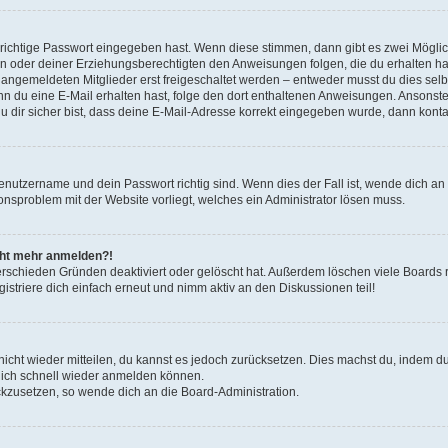
 richtige Passwort eingegeben hast. Wenn diese stimmen, dann gibt es zwei Mögl
tern oder deiner Erziehungsberechtigten den Anweisungen folgen, die du erhalten ha
u angemeldeten Mitglieder erst freigeschaltet werden – entweder musst du dies selbs
. Wenn du eine E-Mail erhalten hast, folge den dort enthaltenen Anweisungen. Ansons
 dir sicher bist, dass deine E-Mail-Adresse korrekt eingegeben wurde, dann kontak
Benutzername und dein Passwort richtig sind. Wenn dies der Fall ist, wende dich a
ionsproblem mit der Website vorliegt, welches ein Administrator lösen muss.
icht mehr anmelden?!
erschieden Gründen deaktiviert oder gelöscht hat. Außerdem löschen viele Boards r
triere dich einfach erneut und nimm aktiv an den Diskussionen teil!
 nicht wieder mitteilen, du kannst es jedoch zurücksetzen. Dies machst du, indem 
 dich schnell wieder anmelden können.
ückzusetzen, so wende dich an die Board-Administration.