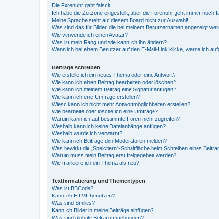
Die Forenuhr geht falsch!
Ich habe die Zeitzone eingestellt, aber die Forenuhr geht immer noch f
Meine Sprache steht auf diesem Board nicht zur Auswahl!
Was sind das für Bilder, die bei meinem Benutzernamen angezeigt we
Wie verwende ich einen Avatar?
Was ist mein Rang und wie kann ich ihn ändern?
Wenn ich bei einem Benutzer auf den E-Mail-Link klicke, werde ich au
Beiträge schreiben
Wie erstelle ich ein neues Thema oder eine Antwort?
Wie kann ich einen Beitrag bearbeiten oder löschen?
Wie kann ich meinem Beitrag eine Signatur anfügen?
Wie kann ich eine Umfrage erstellen?
Wieso kann ich nicht mehr Antwortmöglichkeiten erstellen?
Wie bearbeite oder lösche ich eine Umfrage?
Warum kann ich auf bestimmte Foren nicht zugreifen?
Weshalb kann ich keine Dateianhänge anfügen?
Weshalb wurde ich verwarnt?
Wie kann ich Beiträge den Moderatoren melden?
Was bewirkt die „Speichern“-Schaltfläche beim Schreiben eines Beitra
Warum muss mein Beitrag erst freigegeben werden?
Wie markiere ich ein Thema als neu?
Textformatierung und Thementypen
Was ist BBCode?
Kann ich HTML benutzen?
Was sind Smilies?
Kann ich Bilder in meine Beiträge einfügen?
Was sind globale Bekanntmachungen?