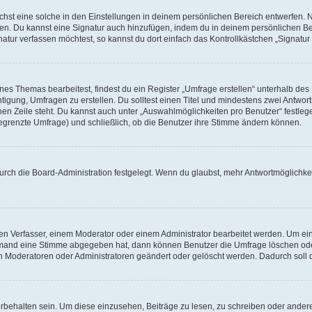
st eine solche in den Einstellungen in deinem persönlichen Bereich entwerfen. Na
eren. Du kannst eine Signatur auch hinzufügen, indem du in deinem persönlichen 
atur verfassen möchtest, so kannst du dort einfach das Kontrollkästchen „Signatu
s Themas bearbeitest, findest du ein Register „Umfrage erstellen“ unterhalb des F
htigung, Umfragen zu erstellen. Du solltest einen Titel und mindestens zwei Antwo
genen Zeile steht. Du kannst auch unter „Auswahlmöglichkeiten pro Benutzer“ festl
unbegrenzte Umfrage) und schließlich, ob die Benutzer ihre Stimme ändern können.
rch die Board-Administration festgelegt. Wenn du glaubst, mehr Antwortmöglichkei
n Verfasser, einem Moderator oder einem Administrator bearbeitet werden. Um ein
emand eine Stimme abgegeben hat, dann können Benutzer die Umfrage löschen oder 
 Moderatoren oder Administratoren geändert oder gelöscht werden. Dadurch soll 
ehalten sein. Um diese einzusehen, Beiträge zu lesen, zu schreiben oder ander