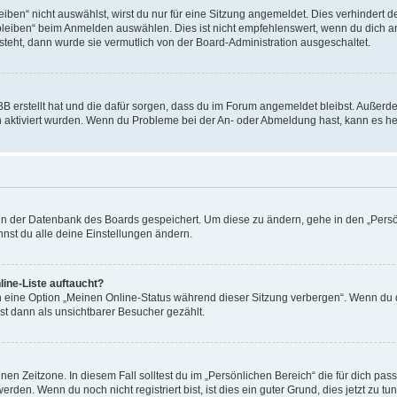
en“ nicht auswählst, wirst du nur für eine Sitzung angemeldet. Dies verhindert 
leiben“ beim Anmelden auswählen. Dies ist nicht empfehlenswert, wenn du dich an
 steht, dann wurde sie vermutlich von der Board-Administration ausgeschaltet.
BB erstellt hat und die dafür sorgen, dass du im Forum angemeldet bleibst. Außer
n aktiviert wurden. Wenn du Probleme bei der An- oder Abmeldung hast, kann es he
n in der Datenbank des Boards gespeichert. Um diese zu ändern, gehe in den „Persö
nst du alle deine Einstellungen ändern.
ine-Liste auftaucht?
n eine Option „Meinen Online-Status während dieser Sitzung verbergen“. Wenn du d
st dann als unsichtbarer Besucher gezählt.
en Zeitzone. In diesem Fall solltest du im „Persönlichen Bereich“ die für dich passe
den. Wenn du noch nicht registriert bist, ist dies ein guter Grund, dies jetzt zu tun