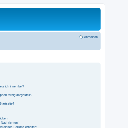
Anmelden
ete ich ihnen bei?
en farbig dargestellt?
tartseite?
icken!
 Nachrichten!
ed dieses Forums erhalten!