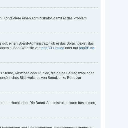
sch. Kontaktiere einen Administrator, damit er das Problem
e ggf. einen Board-Administrator, ob er das Sprachpaket, das
 können auf der Website von
phpBB Limited
oder auf
phpBB.de
es Sterne, Kästchen oder Punkte, die deine Beitragszahl oder
 persönliches Bild, welches von Benutzer zu Benutzer
ote oder Hochladen. Die Board-Administration kann bestimmen,
ie Moderatoren und Administratoren. Normalerweise kannst du