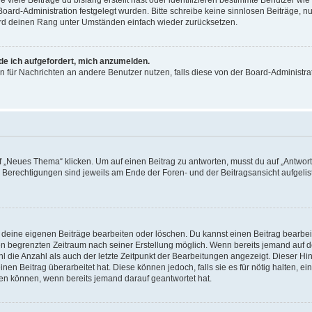
 Board-Administration festgelegt wurden. Bitte schreibe keine sinnlosen Beiträge
wird deinen Rang unter Umständen einfach wieder zurücksetzen.
rde ich aufgefordert, mich anzumelden.
ion für Nachrichten an andere Benutzer nutzen, falls diese von der Board-Administ
„Neues Thema“ klicken. Um auf einen Beitrag zu antworten, musst du auf „Antworte
e Berechtigungen sind jeweils am Ende der Foren- und der Beitragsansicht aufgeliste
r deine eigenen Beiträge bearbeiten oder löschen. Du kannst einen Beitrag bearbe
inen begrenzten Zeitraum nach seiner Erstellung möglich. Wenn bereits jemand auf de
 die Anzahl als auch der letzte Zeitpunkt der Bearbeitungen angezeigt. Dieser Hi
en Beitrag überarbeitet hat. Diese können jedoch, falls sie es für nötig halten, ei
hen können, wenn bereits jemand darauf geantwortet hat.