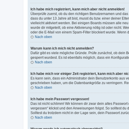
Ich habe mich registriert, kann mich aber nicht anmelden!
Überprüfe zuerst, ob du den richtigen Benutzernamen und das
dass du unter 13 Jahre alt bist, musst du bzw. einer deiner El
vielleicht aktiviert werden. Bei einigen Boards müssen alle ne
wurde dir mitgeteilt, ob eine Aktivierung nötig ist oder nicht
oder die E-Mail von einem Spam-Filter blockiert wurde. Wenn du
Nach oben
Warum kann ich mich nicht anmelden?
Dafür gibt es viele mögliche Gründe. Prüfe zunächst, ob dein 
gesperrt wurdest. Es ist ebenfalls möglich, dass ein Konfigurat
Nach oben
Ich habe mich vor einiger Zeit registriert, kann mich aber n
Es kann sein, dass ein Administrator dein Benutzerkonto aus v
geschrieben haben, um die Datenbankgröße zu verringern. Regis
Nach oben
Ich habe mein Passwort vergessen!
Das ist nicht schlimm! Wir können dir zwar dein altes Passwort
vergessen“ klickst und den Anweisungen folgst. So solltest du
Solltest du trotzdem nicht in der Lage sein, dein Passwort zur
Nach oben
Warum werde ich automatisch abgemeldet?