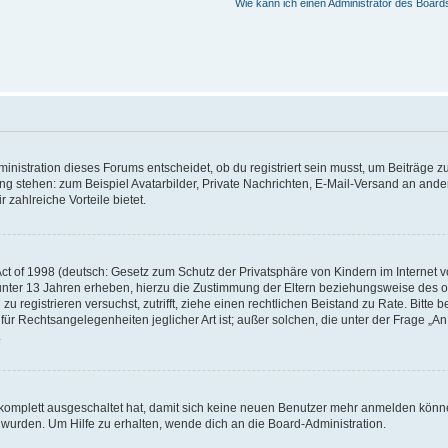
Wie kann ich einen Administrator des Board
istration dieses Forums entscheidet, ob du registriert sein musst, um Beiträge zu s
ung stehen: zum Beispiel Avatarbilder, Private Nachrichten, E-Mail-Versand an ander
 zahlreiche Vorteile bietet.
t of 1998 (deutsch: Gesetz zum Schutz der Privatsphäre von Kindern im Internet vo
unter 13 Jahren erheben, hierzu die Zustimmung der Eltern beziehungsweise des o
h zu registrieren versuchst, zutrifft, ziehe einen rechtlichen Beistand zu Rate. Bit
für Rechtsangelegenheiten jeglicher Art ist; außer solchen, die unter der Frage „
.
g komplett ausgeschaltet hat, damit sich keine neuen Benutzer mehr anmelden könn
 wurden. Um Hilfe zu erhalten, wende dich an die Board-Administration.