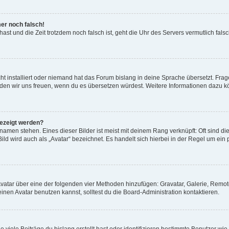
mer noch falsch!
t hast und die Zeit trotzdem noch falsch ist, geht die Uhr des Servers vermutlich fal
t installiert oder niemand hat das Forum bislang in deine Sprache übersetzt. Frag
, würden wir uns freuen, wenn du es übersetzen würdest. Weitere Informationen dazu
gezeigt werden?
amen stehen. Eines dieser Bilder ist meist mit deinem Rang verknüpft: Oft sind di
ld wird auch als „Avatar“ bezeichnet. Es handelt sich hierbei in der Regel um ein
 Avatar über eine der folgenden vier Methoden hinzufügen: Gravatar, Galerie, Rem
en Avatar benutzen kannst, solltest du die Board-Administration kontaktieren.
viele Beiträge du bislang erstellt hast oder identifizieren bestimmte Benutzer w