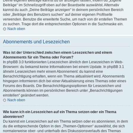
Deine eigenen Beiträge kannst du dir anzeigen lassen, indem du „Eigene
Beiträge“ im Schnellzugriff oben auf der Boardseite auswählst. Alternativ
kannst du auch „Deine Beiträge anzeigen“ in deinem persönlichen Bereich
oder „Beiträge des Benutzers suchen“ auf deiner eigenen Profilseite
verwenden. Benutze die erweiterte Suche, um nach von dir erstellen Themen
zu suchen. Trage dort die entsprechenden Optionen in die Suchmaske ein.
Nach oben
Abonnements und Lesezeichen
Was ist der Unterschied zwischen einem Lesezeichen und einem
Abonnements für ein Thema oder Forum?
In phpBB 3.0 funktionierten Lesezeichen ähnlich den Lesezeichen in Web-
Browsern: du bekamst keine Informationen bei einem Update. In phpBB 3.1
ähneln Lesezeichen mehr einem Abonnement: du kannst eine
Benachrichtigung erhalten, wenn ein Thema aktualisiert wird. Abonnements
hingegen informieren dich bei einer Aktualisierung eines Themas oder eines
Forums des Boards. Die Benachrichtigungsoptionen für Lesezeichen und
Abonnements können im persönlichen Bereich unter „Benachrichtigungen
einstellen“ geändert werden.
Nach oben
Wie kann ich ein Lesezeichen auf ein Thema setzen oder ein Thema
abonnieren?
Du kannst ein Lesezeichen auf ein Thema setzen oder es abonnieren, in dem
du die entsprechende Option in den „Themen-Optionen“ auswählst, die sich
normalerweise ober- und unterhalb des Diskussionsverlaufs des Themas