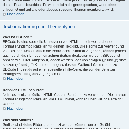
einfach eine Antwort darauf schreibst. Stelle jedoch sicher, dass du die Regeln
dieses Boards beachtest! Es wird meist nicht gerne gesehen, wenn ohne
triftigen Grund auf alte oder abgeschlossene Themen geantwortet wird.
Nach oben
Textformatierung und Thementypen
Was ist BBCode?
BBCode ist eine spezielle Umsetzung von HTML, die dir weitreichende
Formatierungsmöglichkeiten für deinen Text gibt. Die Rechte zur Verwendung
von BBCode werden durch die Board-Administration vergeben, können jedoch
auch durch dich für jeden einzelnen Beitrag deaktiviert werden. BBCode ist
ähnlich wie HTML aufgebaut, jedoch werden Tags von eckigen („[“ und „]“) statt
spitzen („<“ und „>“) Klammern eingeschlossen. Weitere Informationen zu
BBCode findest du auf einer speziellen Hilfe-Seite, die von der Seite zur
Beitragserstellung aus zugänglich ist.
Nach oben
Kann ich HTML benutzen?
Nein, es ist nicht möglich, HTML-Code in Beiträgen zu verwenden. Die meisten
Formatierungsmöglichkeiten, die HTML bietet, können über BBCode erreicht
werden.
Nach oben
Was sind Smilies?
Smilies sind kleine Bilder, die benutzt werden können, um ein Gefühl