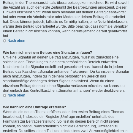
Beitrag in der Themenansicht als überarbeitet gekennzeichnet. Es wird sowohl
die Anzahl als auch der letzte Zeitpunkt der Bearbeitungen angezeigt. Dieser
Hinweis erscheint nicht, wenn noch niemand auf deinen Beitrag geantwortet
hat oder wenn ein Administrator oder Moderator deinen Beitrag überarbeitet
hat. Diese können jedoch, falls sie es für nötig halten, eine Notiz hinterlassen,
warum dein Beitrag überarbeitet wurde. Bitte beachte, dass normale Benutzer
einen Beitrag nicht löschen können, wenn bereits jemand darauf geantwortet
hat.
Nach oben
Wie kann ich meinem Beitrag eine Signatur anfügen?
Um eine Signatur an deinen Beitrag anzufügen, musst du zunächst eine
solche in den Einstellungen in deinem persönlichen Bereich entwerfen.
Nachdem du die Signatur erstellt und gespeichert hast, kannst du in jedem
Beitrag das Kästchen „Signatur anhängen“ aktivieren. Du kannst eine Signatur
auch hinzufügen, indem du in deinem persönlichen Bereich das
standardmäßige Anhängen deiner Signatur aktivierst. Wenn du einen
einzelnen Beitrag dennoch ohne Signatur verfassen möchtest, so kannst du
dort einfach das Kontrollkästchen „Signatur anhängen“ wieder deaktivieren.
Nach oben
Wie kann ich eine Umfrage erstellen?
Wenn du ein neues Thema eröffnest oder den ersten Beitrag eines Themas
bearbeitest, findest du ein Register „Umfrage erstellen“ unterhalb des
Formulars zur Beitragserstellung. Solltest du diesen Bereich nicht sehen
können, so hast du wahrscheinlich nicht die Berechtigung, Umfragen zu
erstellen. Du solltest einen Titel und mindestens zwei Antwortmöglichkeiten in