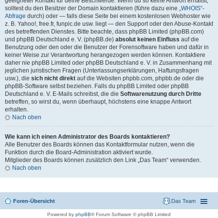
geeigneter Kontakt für deine Beschwerde. Wenn du so keine Antwort erhältst,
solltest du den Besitzer der Domain kontaktieren (führe dazu eine
„WHOIS“-
Abfrage
durch) oder — falls diese Seite bei einem kostenlosen Webhoster wie
z. B. Yahoo!, free.fr, funpic.de usw. liegt — den Support oder den Abuse-Kontakt
des betreffenden Dienstes. Bitte beachte, dass phpBB Limited (phpBB.com)
und phpBB Deutschland e. V. (phpBB.de)
absolut keinen Einfluss
auf die
Benutzung oder den oder die Benutzer der Forensoftware haben und dafür in
keiner Weise zur Verantwortung herangezogen werden können. Kontaktiere
daher nie phpBB Limited oder phpBB Deutschland e. V. in Zusammenhang mit
jeglichen juristischen Fragen (Unterlassungserklärungen, Haftungsfragen
usw.), die
sich nicht direkt
auf die Websiten phpbb.com, phpbb.de oder die
phpBB-Software selbst beziehen. Falls du phpBB Limited oder phpBB
Deutschland e. V. E-Mails schreibst, die die
Softwarenutzung durch Dritte
betreffen, so wirst du, wenn überhaupt, höchstens eine knappe Antwort
erhalten.
Nach oben
Wie kann ich einen Administrator des Boards kontaktieren?
Alle Benutzer des Boards können das Kontaktformular nutzen, wenn die
Funktion durch die Board-Administration aktiviert wurde.
Mitglieder des Boards können zusätzlich den Link „Das Team“ verwenden.
Nach oben
Foren-Übersicht
Das Team
Powered by
phpBB
® Forum Software © phpBB Limited