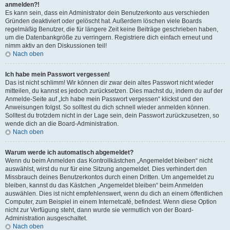
anmelden?!
Es kann sein, dass ein Administrator dein Benutzerkonto aus verschieden
Gründen deaktiviert oder gelöscht hat. Außerdem löschen viele Boards
regelmäßig Benutzer, die für längere Zeit keine Beiträge geschrieben haben,
um die Datenbankgröße zu verringern. Registriere dich einfach erneut und
nimm aktiv an den Diskussionen teil!
Nach oben
Ich habe mein Passwort vergessen!
Das ist nicht schlimm! Wir können dir zwar dein altes Passwort nicht wieder
mitteilen, du kannst es jedoch zurücksetzen. Dies machst du, indem du auf der
Anmelde-Seite auf „Ich habe mein Passwort vergessen“ klickst und den
Anweisungen folgst. So solltest du dich schnell wieder anmelden können.
Solltest du trotzdem nicht in der Lage sein, dein Passwort zurückzusetzen, so
wende dich an die Board-Administration.
Nach oben
Warum werde ich automatisch abgemeldet?
Wenn du beim Anmelden das Kontrollkästchen „Angemeldet bleiben“ nicht
auswählst, wirst du nur für eine Sitzung angemeldet. Dies verhindert den
Missbrauch deines Benutzerkontos durch einen Dritten. Um angemeldet zu
bleiben, kannst du das Kästchen „Angemeldet bleiben“ beim Anmelden
auswählen. Dies ist nicht empfehlenswert, wenn du dich an einem öffentlichen
Computer, zum Beispiel in einem Internetcafé, befindest. Wenn diese Option
nicht zur Verfügung steht, dann wurde sie vermutlich von der Board-
Administration ausgeschaltet.
Nach oben