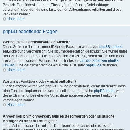
Um eine Liste all deiner Dateianhänge zu erhalten, gehe in den persönlichen
Bereich. Dort findest du unter „Einstieg“ einen Punkt „Dateianhänge
verwalten“, über den du eine Liste deiner Dateianhänge erhalten und diese
verwalten kannst.
Nach oben
phpBB betreffende Fragen
Wer hat diese Forensoftware entwickelt?
Diese Software (in ihrer unmodifizierten Fassung) wurde von
phpBB Limited
entwickelt und veröffentlicht. Sie ist urheberrechtlich geschützt. Sie wurde unter
der GNU General Public License, Version 2 (GPL-2.0) veröffentlicht und kann
frei vertrieben werden. Weitere Details findest du
auf der Seite von phpBB
Limited
. Eine deutschsprachige Anlaufstelle ist unter
phpBB.de
zu finden.
Nach oben
Warum ist Funktion x oder y nicht enthalten?
Diese Software wurde von phpBB Limited geschrieben. Wenn du denkst, dass
eine Funktion implementiert werden sollte, dann besuche
phpBB Ideas
, wo du
deine Stimme für bestehende Vorschläge abgeben oder neue Funktionen
vorschlagen kannst.
Nach oben
An wen soll ich mich wenden, falls es Beschwerden oder juristische
Anfragen zu diesem Forum gibt?
Jeder Administrator, der auf der „Das Team“-Seite aufgeführt ist, ist ein