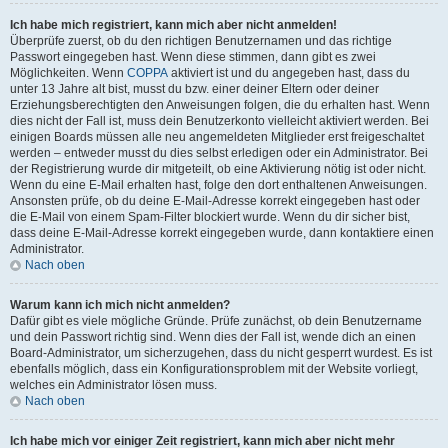
Ich habe mich registriert, kann mich aber nicht anmelden!
Überprüfe zuerst, ob du den richtigen Benutzernamen und das richtige
Passwort eingegeben hast. Wenn diese stimmen, dann gibt es zwei
Möglichkeiten. Wenn
COPPA
aktiviert ist und du angegeben hast, dass du
unter 13 Jahre alt bist, musst du bzw. einer deiner Eltern oder deiner
Erziehungsberechtigten den Anweisungen folgen, die du erhalten hast. Wenn
dies nicht der Fall ist, muss dein Benutzerkonto vielleicht aktiviert werden. Bei
einigen Boards müssen alle neu angemeldeten Mitglieder erst freigeschaltet
werden – entweder musst du dies selbst erledigen oder ein Administrator. Bei
der Registrierung wurde dir mitgeteilt, ob eine Aktivierung nötig ist oder nicht.
Wenn du eine E-Mail erhalten hast, folge den dort enthaltenen Anweisungen.
Ansonsten prüfe, ob du deine E-Mail-Adresse korrekt eingegeben hast oder
die E-Mail von einem Spam-Filter blockiert wurde. Wenn du dir sicher bist,
dass deine E-Mail-Adresse korrekt eingegeben wurde, dann kontaktiere einen
Administrator.
Nach oben
Warum kann ich mich nicht anmelden?
Dafür gibt es viele mögliche Gründe. Prüfe zunächst, ob dein Benutzername
und dein Passwort richtig sind. Wenn dies der Fall ist, wende dich an einen
Board-Administrator, um sicherzugehen, dass du nicht gesperrt wurdest. Es ist
ebenfalls möglich, dass ein Konfigurationsproblem mit der Website vorliegt,
welches ein Administrator lösen muss.
Nach oben
Ich habe mich vor einiger Zeit registriert, kann mich aber nicht mehr