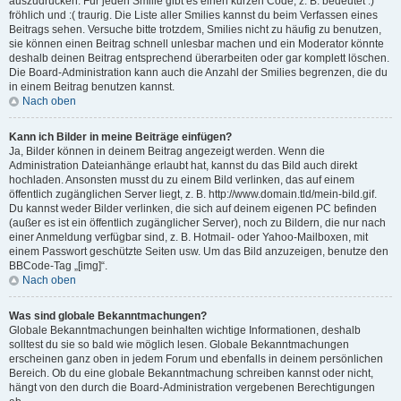
auszudrücken. Für jeden Smilie gibt es einen kurzen Code, z. B. bedeutet :)
fröhlich und :( traurig. Die Liste aller Smilies kannst du beim Verfassen eines
Beitrags sehen. Versuche bitte trotzdem, Smilies nicht zu häufig zu benutzen,
sie können einen Beitrag schnell unlesbar machen und ein Moderator könnte
deshalb deinen Beitrag entsprechend überarbeiten oder gar komplett löschen.
Die Board-Administration kann auch die Anzahl der Smilies begrenzen, die du
in einem Beitrag benutzen kannst.
Nach oben
Kann ich Bilder in meine Beiträge einfügen?
Ja, Bilder können in deinem Beitrag angezeigt werden. Wenn die
Administration Dateianhänge erlaubt hat, kannst du das Bild auch direkt
hochladen. Ansonsten musst du zu einem Bild verlinken, das auf einem
öffentlich zugänglichen Server liegt, z. B. http://www.domain.tld/mein-bild.gif.
Du kannst weder Bilder verlinken, die sich auf deinem eigenen PC befinden
(außer es ist ein öffentlich zugänglicher Server), noch zu Bildern, die nur nach
einer Anmeldung verfügbar sind, z. B. Hotmail- oder Yahoo-Mailboxen, mit
einem Passwort geschützte Seiten usw. Um das Bild anzuzeigen, benutze den
BBCode-Tag „[img]“.
Nach oben
Was sind globale Bekanntmachungen?
Globale Bekanntmachungen beinhalten wichtige Informationen, deshalb
solltest du sie so bald wie möglich lesen. Globale Bekanntmachungen
erscheinen ganz oben in jedem Forum und ebenfalls in deinem persönlichen
Bereich. Ob du eine globale Bekanntmachung schreiben kannst oder nicht,
hängt von den durch die Board-Administration vergebenen Berechtigungen