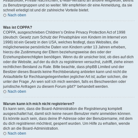
Avatarbilder, Private Nachrichten, E-Mail-Versand an andere Mitglieder, Beitritt
zu Benutzergruppen und so weiter. Wir empfehlen dir eine Anmeldung, da sie
schnell erledigt ist und dir zahlreiche Vorteile bietet.
Nach oben
Was ist COPPA?
COPPA, ausgeschrieben Children’s Online Privacy Protection Act of 1998
(deutsch: Gesetz zum Schutz der Privatsphäre von Kindern im Internet von
1998) ist ein Gesetz in den USA, welches festlegt, dass Websites, die
möglicherweise persönliche Daten von Kindern unter 13 Jahren erheben,
hierzu die Zustimmung der Eltern beziehungsweise des oder der
Erziehungsberechtigten benötigen. Wenn du dir unsicher bist, ob dies auf dich
oder die Website, auf der du dich zu registrieren versuchst, zutrifft, ziehe einen
rechtlichen Beistand zu Rate. Bitte beachte, dass phpBB Limited und der
Besitzer dieses Boards keine Rechtsberatung anbieten kann und nicht die
Anlaufstelle für Rechtsangelegenheiten jeglicher Art ist; außer solchen, die
unter der Frage „An wen soll ich mich wenden, falls es Beschwerden oder
juristische Anfragen zu diesem Forum gibt?“ behandelt werden.
Nach oben
Warum kann ich mich nicht registrieren?
Es kann sein, dass die Board-Administration die Registrierung komplett
ausgeschaltet hat, damit sich keine neuen Benutzer mehr anmelden können.
Es könnte auch sein, dass deine IP-Adresse oder der Benutzername, mit dem
du dich registrieren möchtest, gesperrt wurden. Um Hilfe zu erhalten, wende
dich an die Board-Administration.
Nach oben