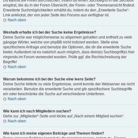
Du kannst die Foren durchsuchen, indem du einen Suchbegriff in die Suchbox
eingibst, die du in der Foren-Übersicht, der Foren- oder Themenansicht findest.
Erweiterte Suchmöglichkeiten erhältst du, indem du den „Erweiterte Suche“-
Link anklickst, der von jeder Seite des Forums aus verfügbar ist.
Nach oben
Weshalb erhalte ich bei der Suche keine Ergebnisse?
Deine Suche war möglicherweise zu allgemein gehalten und enthielt zu viele
gängige Wörter, welche von phpBB nicht indiziert werden. Stelle eine
spezifischere Anfrage und benutze die Optionen, die dir die erweiterte Suche
bietet. Außerdem ist es natürlich auch möglich, dass dein(e) Suchbegriff(e) hier
nirgends im Forum verwendet wurden. Prüfe ggf. die Rechtschreibung der
Begriffe!
Nach oben
Warum bekomme ich bei der Suche eine leere Seite?
Deine Suche lieferte zu viele Ergebnisse, somit konnte der Webserver sie nicht
verarbeiten. Benutze die erweiterte Suche und gib spezifischere Suchbegriffe
ein oder beschränke die Suche auf verschiedene Unterforen.
Nach oben
Wie kann ich nach Mitgliedern suchen?
Gehe zur „Mitglieder“-Seite und klicke auf „Nach einem Mitglied suchen“.
Nach oben
Wie kann ich meine eigenen Beiträge und Themen finden?