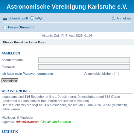
Astronomische Vereinigung Karlsruhe e.V.
Schnellzugriff
FAQ
Anmelden
Foren-Übersicht
Aktuelle Zeit: Fr 7. Aug 2026, 01:08
Dieses Board hat keine Foren.
ANMELDEN
Benutzername:
Passwort:
Ich habe mein Passwort vergessen
Angemeldet bleiben
WER IST ONLINE?
Insgesamt sind
314
Besucher online :: 0 registrierte, 0 unsichtbare und 314 Gäste
(basierend auf den aktiven Besuchern der letzten 5 Minuten)
Der Besucherrekord liegt bei
397
Besuchern, die am Mo 1. Jun 2026, 20:32 gleichzeitig
online waren.
Mitglieder: 0 Mitglieder
Legende:
Administratoren
,
Globale Moderatoren
STATISTIK