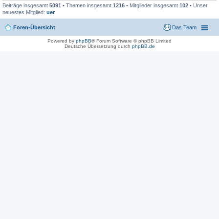
Beiträge insgesamt
5091
• Themen insgesamt
1216
• Mitglieder insgesamt
102
• Unser
neuestes Mitglied:
uer
Foren-Übersicht
Das Team
Powered by
phpBB
® Forum Software © phpBB Limited
Deutsche Übersetzung durch
phpBB.de